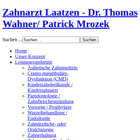
Zahnarzt Laatzen - Dr. Thomas
Wahner/ Patrick Mrozek
Suchen ...
Home
Unser Konzept
Leistungsspektrum
Ästhetische Zahnmedizin
Cranio-mandibuläre-
Dysfunktion (CMD)
Kinderzahnheilkunde /
Kinderzahnarzt
Parodontologie /
Zahnfleischentzündung
Vorsorge / Prophylaxe
Wurzelbehandlung /
Endodontie
Zahnärztliche- oder
Oralchirurgie
Zahnerhaltung