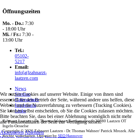
Öffnungszeiten
Mo. - Do.:
7:30
- 18:00 Uhr
Mi. / Fr.:
7:30 -
13:00 Uhr
Tel.:
05102-
5217
Email:
info[at]zahnarzt-
laatzen.com
News
Wir nutzen Cookies auf unserer Website. Einige von ihnen sind
Sitemap
essenziell für den Betrieb der Seite, während andere uns helfen, diese
Datenschutz
Website und die Nutzererfahrung zu verbessern (Tracking Cookies).
Impressum
Sie können selbst entscheiden, ob Sie die Cookies zulassen möchten.
Links
Bitte beachten Sie, dass bei einer Ablehnung womöglich nicht mehr
Zahnarzt Laatzen - Dr. Thomas Wahner, Rotdornallee 6, 30880 Laatzen OT
alle Funktionalitäten der Seite zur Verfügung stehen.
Ingeln-Oesselse
Copyright © 2026 Zahnarzt Laatzen - Dr. Thomas Wahner/ Patrick Mrozek. Alle
Akzeptieren
Ablehnen
Rechte vorbehalten. Optimier by
SEO Hannover
Weitere Informationen
Impressum